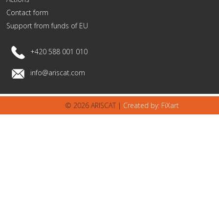
Contact form
Support from funds of EU
+420 588 001 010
info@ariscat.com
© 2026 ARISCAT |
Created by: FiXart