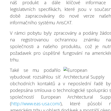
náš produkt a dále klíčové informace
legislativních specifikách, které jsou v součas
době zapracovávány do nové verze naše
informačního systému ArisCAT.
V rámci pobytu byly zpracovány a podány žádos
na registrovanou ochrannou známku na
společnosti a našeho produktu, což je nut
požadavek pro úspěšné fungování na americk
trhu.
Také se mu podařilo
vybudovat rozsáhlou síť
obchodních kontaktů a v neposlední řadě by
podepsána smlouva o technologické spolupráci 
společností European Architectural Supp
(
http://www.eas-usa.com/
), které působí n
americkém trhu v oblasti dodávek a montáží oken