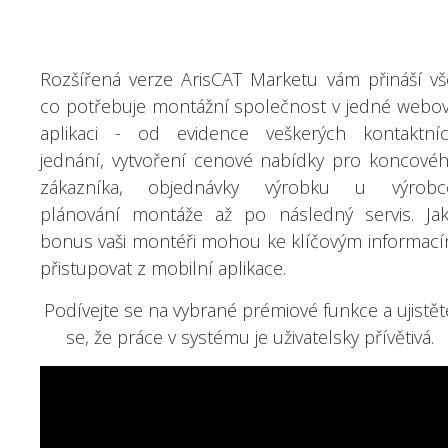
Rozšířená verze ArisCAT Marketu vám přináší vš
co potřebuje montážní společnost v jedné webo
aplikaci - od evidence veškerých kontaktní
jednání, vytvoření cenové nabídky pro koncové
zákazníka, objednávky výrobku u výrobc
plánování montáže až po následný servis. Ja
bonus vaši montéři mohou ke klíčovým informac
přistupovat z mobilní aplikace.
Podívejte se na vybrané prémiové funkce a ujistět
se, že práce v systému je uživatelsky přívětivá.