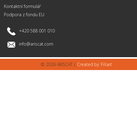
Kontaktní formulář
Podpora z fondu EU
+420 588 001 010
info@ariscat.com
© 2026 ARISCAT |
Created by: FiXart