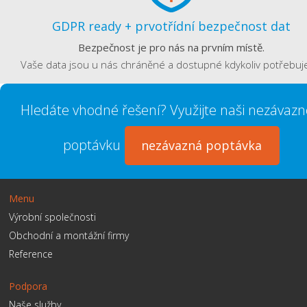
GDPR ready + prvotřídní bezpečnost dat
Bezpečnost je pro nás na prvním místě.
Vaše data jsou u nás chráněné a dostupné kdykoliv potřebuj
Hledáte vhodné řešení? Využijte naši nezávaz
poptávku
nezávazná poptávka
Menu
Výrobní společnosti
Obchodní a montážní firmy
Reference
Podpora
Naše služby