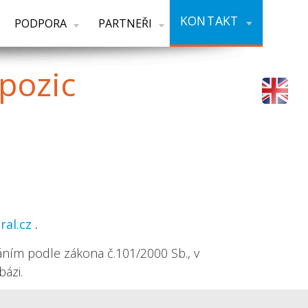
KONTAKT
PODPORA
PARTNEŘI
pozic
al.cz
.
áním podle zákona č.101/2000 Sb., v
ázi.