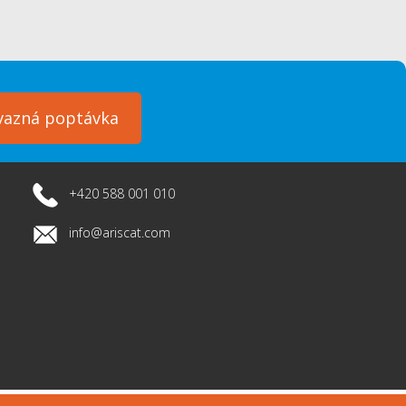
vazná poptávka
+420 588 001 010
info@ariscat.com