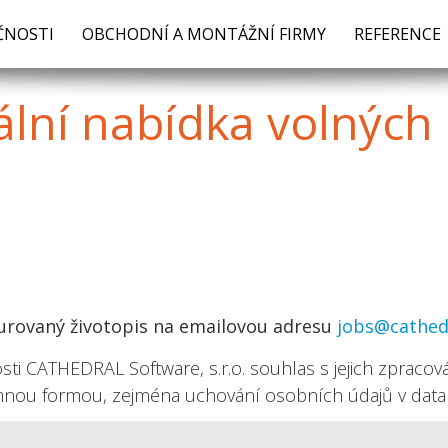
ČNOSTI
OBCHODNÍ A MONTÁŽNÍ FIRMY
REFERENCE
ální
nabídka volných 
turovaný životopis na emailovou adresu
jobs@cathedr
ti CATHEDRAL Software, s.r.o. souhlas s jejich zpracov
mnou formou, zejména uchování osobních údajů v datab