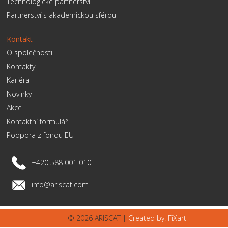
Technologické partnerství
Partnerství s akademickou sférou
Kontakt
O společnosti
Kontakty
Kariéra
Novinky
Akce
Kontaktní formulář
Podpora z fondu EU
+420 588 001 010
info@ariscat.com
© 2026 ARISCAT |
Created by: FiXart