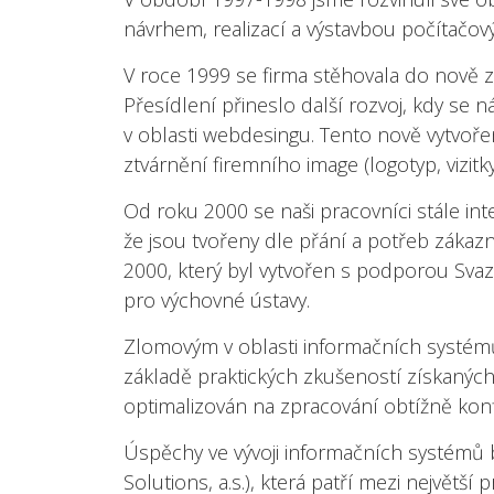
návrhem, realizací a výstavbou počítačovýc
V roce 1999 se firma stěhovala do nově
Přesídlení přineslo další rozvoj, kdy se 
v oblasti webdesingu. Tento nově vytvoře
ztvárnění firemního image (logotyp, vizitky
Od roku 2000 se naši pracovníci stále int
že jsou tvořeny dle přání a potřeb zákazní
2000, který byl vytvořen s podporou Svaz
pro výchovné ústavy.
Zlomovým v oblasti informačních systémů 
základě praktických zkušeností získaných 
optimalizován na zpracování obtížně kon
Úspěchy ve vývoji informačních systémů 
Solutions, a.s.), která patří mezi největ