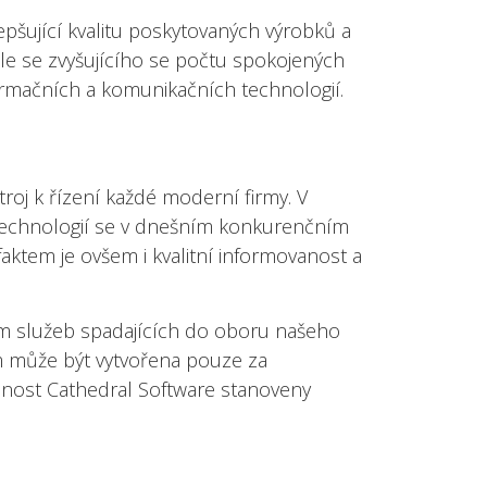
lepšující kvalitu poskytovaných výrobků a
ále se zvyšujícího se počtu spokojených
rmačních a komunikačních technologií.
roj k řízení každé moderní firmy. V
 technologií se v dnešním konkurenčním
faktem je ovšem i kvalitní informovanost a
lem služeb spadajících do oboru našeho
m může být vytvořena pouze za
čnost Cathedral Software stanoveny