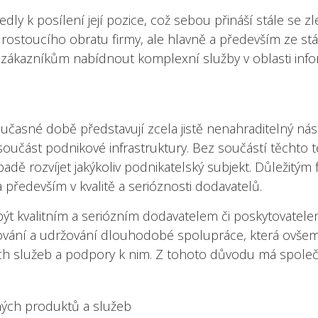
edly k posílení její pozice, což sebou přináší stále se z
ě rostoucího obratu firmy, ale hlavně a především ze st
zákazníkům nabídnout komplexní služby v oblasti info
časné době představují zcela jistě nenahraditelný nást
oučást podnikové infrastruktury. Bez součástí těchto
adě rozvíjet jakýkoliv podnikatelský subjekt. Důležitým 
a především v kvalitě a serióznosti dodavatelů.
 být kvalitním a seriózním dodavatelem či poskytovate
zování a udržování dlouhodobé spolupráce, která ovše
ích služeb a podpory k nim. Z tohoto důvodu má spole
aných produktů a služeb