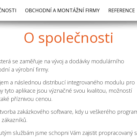
ČNOSTI
OBCHODNÍ A MONTÁŽNÍ FIRMY
REFERENCE
O
společnosti
 která se zaměřuje na vývoj a dodávky modulárního
ní a výrobní firmy.
vojem a následnou distribucí integrovaného modulu pro
 tyto aplikace jsou význačné svou kvalitou, možností
také příznivou cenou.
 tvorba zakázkového software, kdy u veškerého progra
 zákazníků.
m službám jsme schopni Vám zajistit propracovaný sys