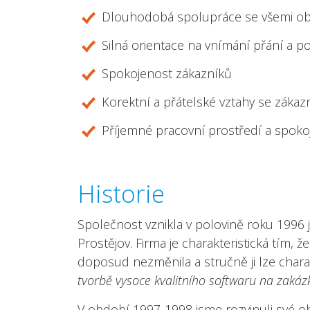
Dlouhodobá spolupráce se všemi ob
Silná orientace na vnímání přání a 
Spokojenost zákazníků
Korektní a přátelské vztahy se zákazn
Příjemné pracovní prostředí a spok
Historie
Společnost vznikla v polovině roku 1996
Prostějov. Firma je charakteristická tím,
doposud nezměnila a stručně ji lze chara
tvorbě vysoce kvalitního softwaru na zaká
V období 1997-1998 jsme rozvinuli své ob