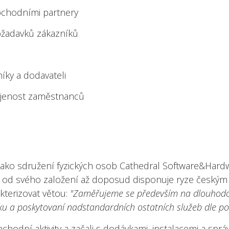
chodními partnery
požadavků zákazníků
íky a dodavateli
ojenost zaměstnanců
 jako sdružení fyzických osob Cathedral Software&Hard
 že od svého založení až doposud disponuje ryze českým
kterizovat větou:
"Zaměřujeme se především na dlouhodob
zku a poskytovaní nadstandardních ostatních služeb dle p
chodní aktivity a začali s dodávkami, instalacemi a sp