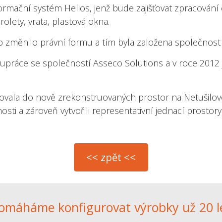
ormační systém Helios, jenž bude zajišťovat zpracování
rolety, vrata, plastová okna.
ob změnilo právní formu a tím byla založena společnos
upráce se společností Asseco Solutions a v roce 2012 
ovala do nově zrekonstruovaných prostor na Netušilové
sti a zároveň vytvořili representativní jednací prostory
omáháme konfigurovat výrobky už 20 l