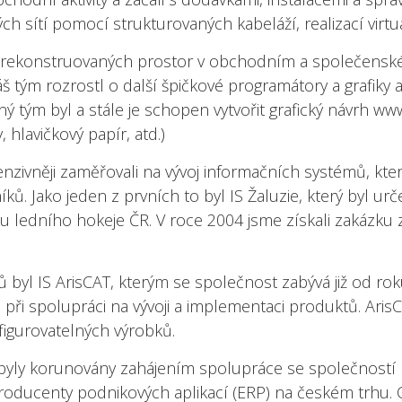
h sítí pomocí strukturovaných kabeláží, realizací virtuál
 zrekonstruovaných prostor v obchodním a společensk
náš tým rozrostl o další špičkové programátory a grafiky
ný tým byl a stále je schopen vytvořit grafický návrh 
, hlavičkový papír, atd.)
enzivněji zaměřovali na vývoj informačních systémů, kter
ků. Jako jeden z prvních to byl IS Žaluzie, který byl ur
u ledního hokeje ČR. V roce 2004 jsme získali zakázku
byl IS ArisCAT, kterým se společnost zabývá již od ro
při spolupráci na vývoji a implementaci produktů. ArisCA
figurovatelných výrobků.
byly korunovány zahájením spolupráce se společností L
ší producenty podnikových aplikací (ERP) na českém trhu.