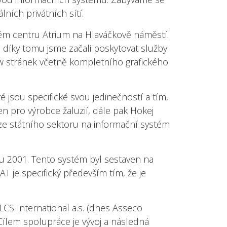
ních privátních sítí.
ém centru Atrium na Hlaváčkově náměstí.
 a díky tomu jsme začali poskytovat služby
www stránek včetně kompletního grafického
é jsou specifické svou jedinečností a tím,
čen pro výrobce žaluzií, dále pak Hokej
 ze státního sektoru na informační systém
ku 2001. Tento systém byl sestaven na
T je specifický především tím, že je
CS International a.s. (dnes Asseco
 Cílem spolupráce je vývoj a následná