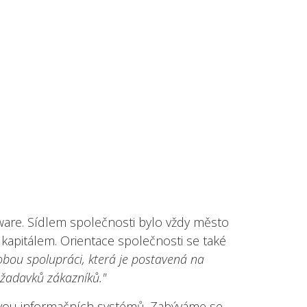
ware. Sídlem společnosti bylo vždy město
 kapitálem. Orientace společnosti se také
ou spolupráci, která je postavená na
ožadavků zákazníků."
rávou informačních systémů. Zabýváme se